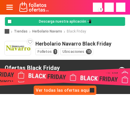
!
Descarga nuestra aplicación 📲
Tiendas
Herbolario Navarro
Black Friday
Herbolario Navarro Black Friday
Folletos
1
Ubicaciones
15
Ofertas Black Friday
de Herbolario Navarro
Ver todas las ofertas aquí