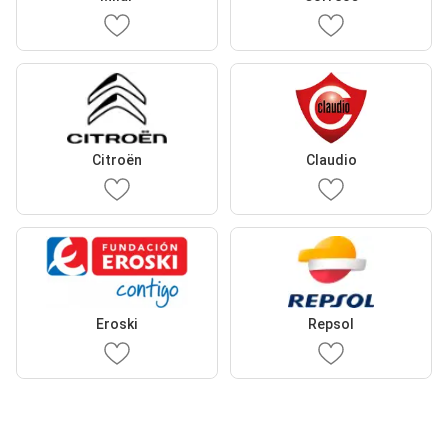
Citroën
Claudio
Eroski
Repsol