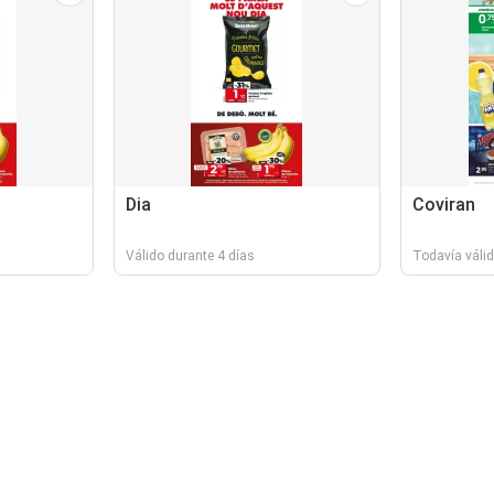
Dia
Coviran
Válido durante 4 días
Todavía válid