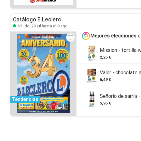
Catálogo E.Leclerc
Válido: 29 jul hasta el 9 ago
Mejores elecciones
e
Mission - tortilla 
2,25 €
Valor - chocolate
6,49 €
Señorío de sarría -
Tendencias
5,95 €