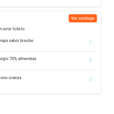
Ver catálogo
n este folleto
wraps sabor brioche
 negro 70% almendras
 vino crianza