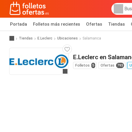
Portada
Folletos más recientes
Ofertas
Tiendas
Tiendas
E.Leclerc
Ubicaciones
Salamanca
E.Leclerc en Salaman
Folletos
5
Ofertas
793
U
Ir a la web