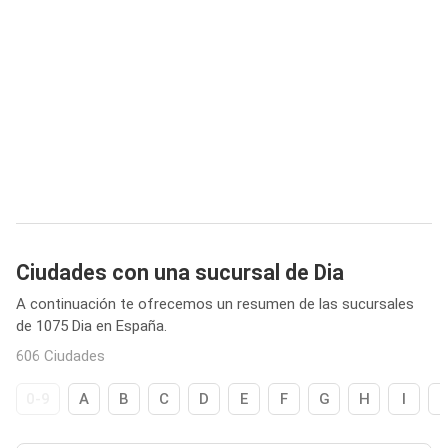
Ciudades con una sucursal de Dia
A continuación te ofrecemos un resumen de las sucursales
de 1075 Dia en España.
606 Ciudades
0-9
A
B
C
D
E
F
G
H
I