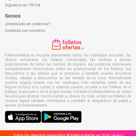
Síguenos en TikTok
Socios
¿Interesado en colaborar?
Contácta con nosotros
Folletosofertas.es recopila diariamente todos los catálogos actuales, las
ofertas semanales, los folletos comerciales, las revistas y demás
publicaciones de todas las tiendas de España. Así podemos mantenerte
completamente informado/a sobre las promociones de los folletos, los
descuentos y las ofertas que te interesan y también puedes encontrar
chollos, rebajas y descuentos en las tiendas de tu zona. Normalmente
nuestra página cuenta con los catálogos más recientes antes de que
lleguen incluso a tu correo, y además puedes acceder a los folletos en el
trabajo, la escuela o en la propia tienda. Establece Folletosofertas.es como
favorita para ahorrar mucho tiempo y dinero. Es más, al leer los folletos de
manera digital también contribuyes a combatir el desperdicio de papel y
ayudar al medioambiente.
Todos los derechos reservados © Folletosofertas.es 2026 |
Aviso
|