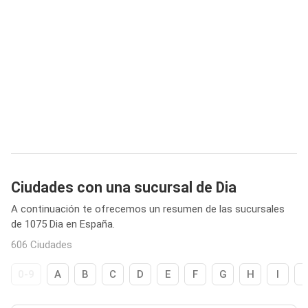
Ciudades con una sucursal de Dia
A continuación te ofrecemos un resumen de las sucursales
de 1075 Dia en España.
606 Ciudades
0-9
A
B
C
D
E
F
G
H
I