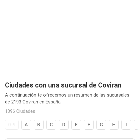
Ciudades con una sucursal de Coviran
A continuación te ofrecemos un resumen de las sucursales
de 2193 Coviran en España.
1396 Ciudades
0-9
A
B
C
D
E
F
G
H
I