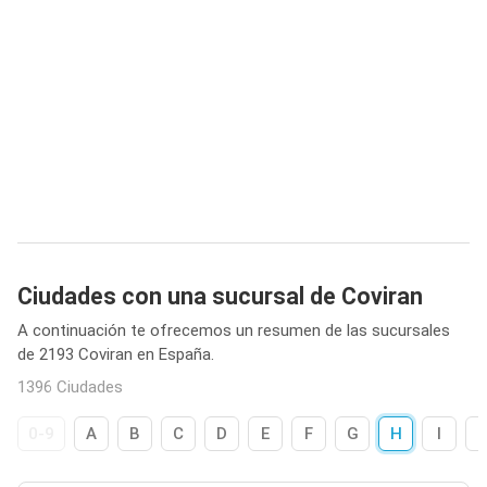
Ciudades con una sucursal de Coviran
A continuación te ofrecemos un resumen de las sucursales
de 2193 Coviran en España.
1396 Ciudades
0-9
A
B
C
D
E
F
G
H
I