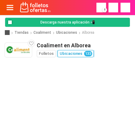
!
Descarga nuestra aplicación 📲
Tiendas
Coaliment
Ubicaciones
Alborea
Coaliment en Alborea
Folletos
Ubicaciones
133