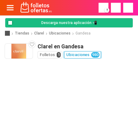
!
Descarga nuestra aplicación 📲
Tiendas
Clarel
Ubicaciones
Gandesa
Clarel en Gandesa
Folletos
1
Ubicaciones
980