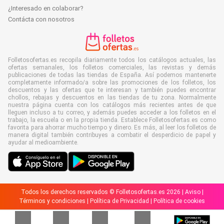
¿Interesado en colaborar?
Contácta con nosotros
Folletosofertas.es recopila diariamente todos los catálogos actuales, las
ofertas semanales, los folletos comerciales, las revistas y demás
publicaciones de todas las tiendas de España. Así podemos mantenerte
completamente informado/a sobre las promociones de los folletos, los
descuentos y las ofertas que te interesan y también puedes encontrar
chollos, rebajas y descuentos en las tiendas de tu zona. Normalmente
nuestra página cuenta con los catálogos más recientes antes de que
lleguen incluso a tu correo, y además puedes acceder a los folletos en el
trabajo, la escuela o en la propia tienda. Establece Folletosofertas.es como
favorita para ahorrar mucho tiempo y dinero. Es más, al leer los folletos de
manera digital también contribuyes a combatir el desperdicio de papel y
ayudar al medioambiente.
Todos los derechos reservados © Folletosofertas.es 2026 |
Aviso
|
Términos y condiciones
|
Política de Privacidad
|
Política de cookies