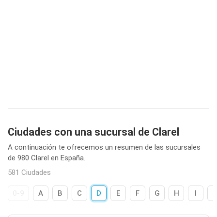
Ciudades con una sucursal de Clarel
A continuación te ofrecemos un resumen de las sucursales
de 980 Clarel en España.
581 Ciudades
0-9
A
B
C
D
E
F
G
H
I