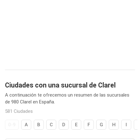
Ciudades con una sucursal de Clarel
A continuación te ofrecemos un resumen de las sucursales
de 980 Clarel en España.
581 Ciudades
0-9
A
B
C
D
E
F
G
H
I