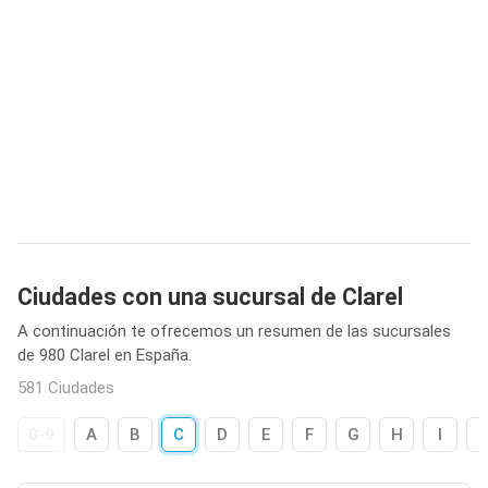
Ciudades con una sucursal de Clarel
A continuación te ofrecemos un resumen de las sucursales
de 980 Clarel en España.
581 Ciudades
0-9
A
B
C
D
E
F
G
H
I