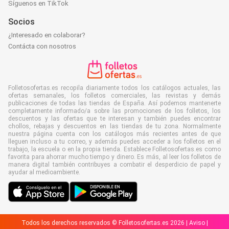
Síguenos en TikTok
Socios
¿Interesado en colaborar?
Contácta con nosotros
Folletosofertas.es recopila diariamente todos los catálogos actuales, las
ofertas semanales, los folletos comerciales, las revistas y demás
publicaciones de todas las tiendas de España. Así podemos mantenerte
completamente informado/a sobre las promociones de los folletos, los
descuentos y las ofertas que te interesan y también puedes encontrar
chollos, rebajas y descuentos en las tiendas de tu zona. Normalmente
nuestra página cuenta con los catálogos más recientes antes de que
lleguen incluso a tu correo, y además puedes acceder a los folletos en el
trabajo, la escuela o en la propia tienda. Establece Folletosofertas.es como
favorita para ahorrar mucho tiempo y dinero. Es más, al leer los folletos de
manera digital también contribuyes a combatir el desperdicio de papel y
ayudar al medioambiente.
Todos los derechos reservados © Folletosofertas.es 2026 |
Aviso
|