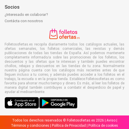
Socios
¿Interesado en colaborar?
Contácta con nosotros
Folletosofertas.es recopila diariamente todos los catálogos actuales, las
ofertas semanales, los folletos comerciales, las revistas y demás
publicaciones de todas las tiendas de España. Así podemos mantenerte
completamente informado/a sobre las promociones de los folletos, los
descuentos y las ofertas que te interesan y también puedes encontrar
chollos, rebajas y descuentos en las tiendas de tu zona. Normalmente
nuestra página cuenta con los catálogos más recientes antes de que
lleguen incluso a tu correo, y además puedes acceder a los folletos en el
trabajo, la escuela o en la propia tienda. Establece Folletosofertas.es como
favorita para ahorrar mucho tiempo y dinero. Es más, al leer los folletos de
manera digital también contribuyes a combatir el desperdicio de papel y
ayudar al medioambiente.
Todos los derechos reservados © Folletosofertas.es 2026 |
Aviso
|
Términos y condiciones
|
Política de Privacidad
|
Política de cookies