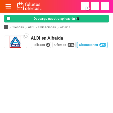
!
Descarga nuestra aplicación 📲
Tiendas
ALDI
Ubicaciones
Albaida
ALDI en Albaida
Folletos
3
Ofertas
516
Ubicaciones
399