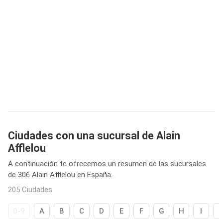
Ciudades con una sucursal de Alain
Afflelou
A continuación te ofrecemos un resumen de las sucursales
de 306 Alain Afflelou en España.
205 Ciudades
0-9
A
B
C
D
E
F
G
H
I