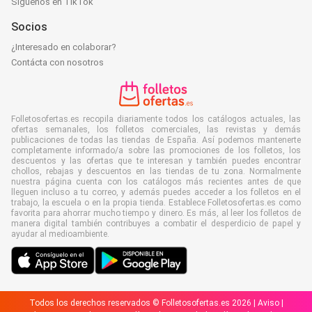
Síguenos en TikTok
Socios
¿Interesado en colaborar?
Contácta con nosotros
Folletosofertas.es recopila diariamente todos los catálogos actuales, las
ofertas semanales, los folletos comerciales, las revistas y demás
publicaciones de todas las tiendas de España. Así podemos mantenerte
completamente informado/a sobre las promociones de los folletos, los
descuentos y las ofertas que te interesan y también puedes encontrar
chollos, rebajas y descuentos en las tiendas de tu zona. Normalmente
nuestra página cuenta con los catálogos más recientes antes de que
lleguen incluso a tu correo, y además puedes acceder a los folletos en el
trabajo, la escuela o en la propia tienda. Establece Folletosofertas.es como
favorita para ahorrar mucho tiempo y dinero. Es más, al leer los folletos de
manera digital también contribuyes a combatir el desperdicio de papel y
ayudar al medioambiente.
Todos los derechos reservados © Folletosofertas.es 2026 |
Aviso
|