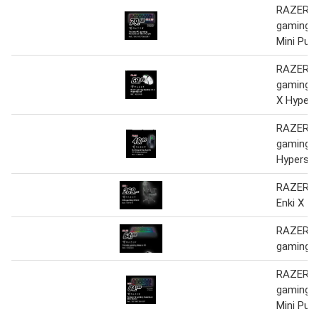
RAZER T
gaming 
Mini Purp
RAZER R
gaming B
X Hyper
RAZER R
gaming B
Hypersp
RAZER Si
Enki X
RAZER T
gaming O
RAZER T
gaming 
Mini Purp