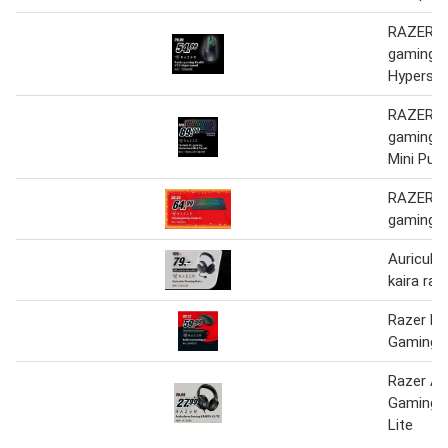
RAZER R
gaming B
Hypersp
RAZER T
gaming 
Mini Purp
RAZER T
gaming O
Auricula
kaira raz
Razer Ra
Gaming 
Razer Au
Gaming K
Lite