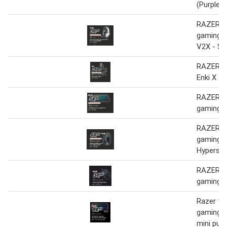
(Purple S
RAZER Au
gaming B
V2X - Sp
RAZER Si
Enki X
RAZER T
gaming O
RAZER R
gaming B
Hypersp
RAZER R
gaming 
Razer te
gaming 
mini purp