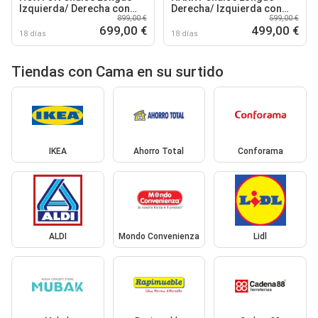
Izquierda/ Derecha con
Derecha/ Izquierda con
899,00 €
599,00 €
Cama
cama
699,00 €
499,00 €
18 días
18 días
Tiendas con Cama en su surtido
IKEA
Ahorro Total
Conforama
ALDI
Mondo Convenienza
Lidl