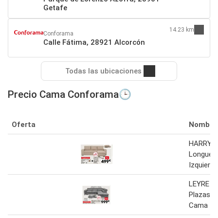
Getafe
14.23 km
Conforama
Calle Fátima, 28921 Alcorcón
Todas las ubicaciones
Precio Cama Conforama🕒
Oferta
Nombre
HARRY C
Longue 
Izquierd
LEYRE Ri
Plazas D
Cama