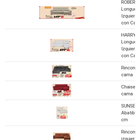
ROBERT 
Longue
Izquierd
con Cam
HARRY C
Longue
Izquierd
con Cam
Rinconer
cama
Chaise l
cama
SUNSET
Abatible
cm
Rinconer
izquierd