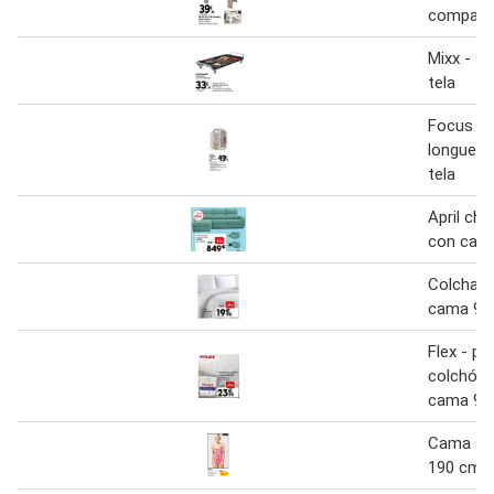
compact
Mixx - s
tela
Focus - 
longue 
tela
April cha
con cama
Colcha c
cama 90
Flex - pr
colchón 
cama 90
Cama aba
190 cm. m