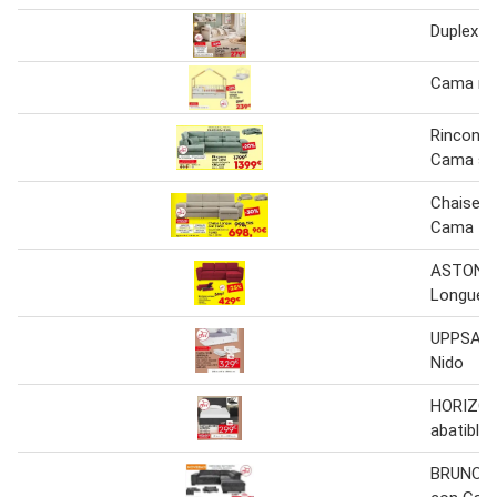
Duplex c
Cama ni
Rinconer
Cama st
Chaise 
Cama tur
ASTON C
Longue 
UPPSAL
Nido
HORIZO
abatible
BRUNO R