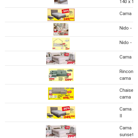
140 x 19
Cama aba
Nido - c
Nido - 
Cama aba
Rinconer
cama
Chaise l
cama
Cama Ab
II
Cama aba
sunset