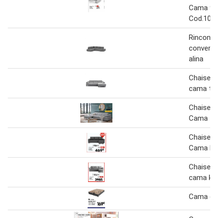
Cama 90
Cod.107
Rinconer
converti
alina
Chaise l
cama tit
Chaise L
Cama TI
Chaise L
Cama H
Chaise l
cama ka
Cama eas