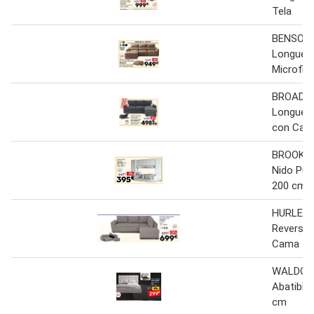
Tela
BENSON 
Longue 
Microfib
BROADWA
Longue R
con Cam
BROOKL
Nido Pue
200 cm
HURLEY 
Reversib
Cama Te
WALDOR
Abatible
cm