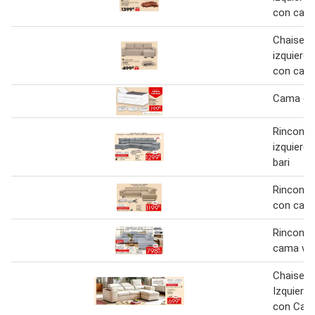
con cam
Chaise l
izquierd
con cama
Cama du
Rinconera
izquierd
bari
Rinconer
con cam
Rinconer
cama we
Chaise 
Izquierd
con Cam