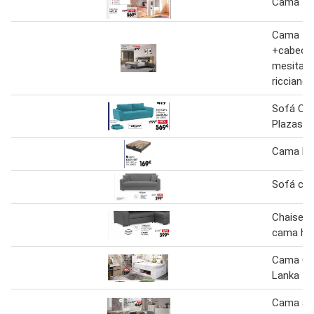
Cama tre
Cama 15
+cabecer
mesitas 
ricciano
Sofá Ca
Plazas 
Cama Eas
Sofá ca
Chaise l
cama har
Cama C
Lanka
Cama aba