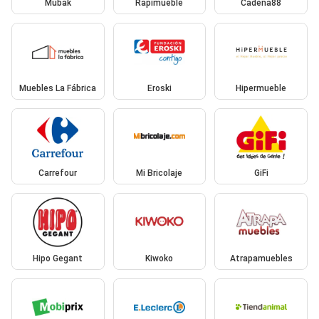
Mubak
Rapimueble
Cadena88
Muebles La Fábrica
Eroski
Hipermueble
Carrefour
Mi Bricolaje
GiFi
Hipo Gegant
Kiwoko
Atrapamuebles