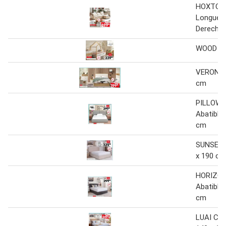
HOXTON 
Longue I
Derecha
WOOD Ca
VERONA 
cm
PILLOW
Abatible
cm
SUNSET 
x 190 cm
HORIZO
Abatible
cm
LUAI Cam