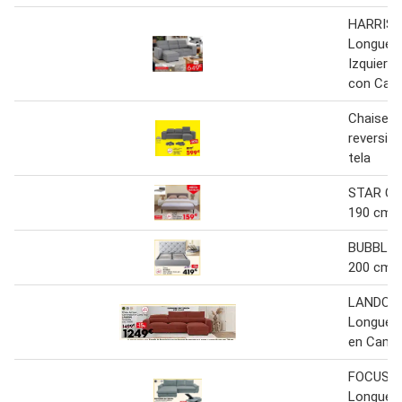
HARRISO
Longue
Izquierd
con Cam
Chaise l
reversib
tela
STAR Ca
190 cm
BUBBLE 
200 cm
LANDON 
Longue C
en Cama
FOCUS C
Longue 