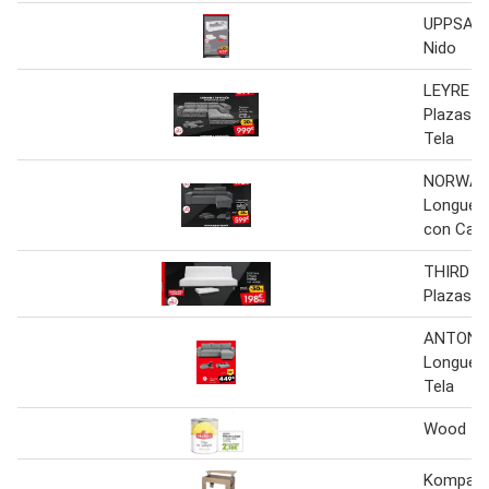
UPPSAL
Nido
LEYRE Ri
Plazas 
Tela
NORWAY 
Longue R
con Cam
THIRD S
Plazas
ANTON C
Longue 
Tela
Wood - 
Kompact