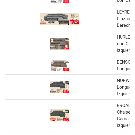
con Cam
LEYRE Ri
Plazas 
Derecha
HURLEY 
con Cam
Izquierd
BENSON 
Longue 
NORWAY 
Longue 
Izquierd
BROADW
Chaise L
Cama
Izquierd