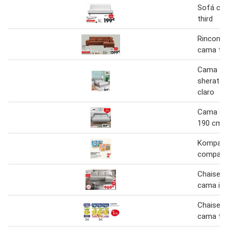
Sofá cam
third
Rinconer
cama tel
Cama 150
sheraton
claro
Cama sta
190 cm
Kompact
compact
Chaise l
cama ici
Chaise l
cama tel