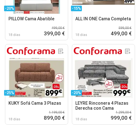
-20%
-15%
PILLOW Cama Abatible
ALL IN ONE Cama Completa
499,00 €
599,00 €
399,00 €
499,00 €
18 días
18 días
-25%
-20%
KUKY Sofá Cama 3 Plazas
LEYRE Rinconera 4 Plazas
Derecha con Cama
1.199,00 €
1.299,00 €
899,00 €
999,00 €
18 días
18 días