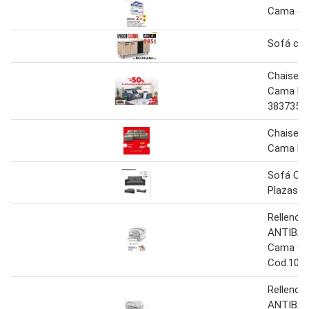
Cama do
Sofá ca
Chaise L
Cama HA
383735
Chaise L
Cama B
Sofá Ca
Plazas
Relleno 
ANTIBA
Cama 90
Cod.107
Relleno 
ANTIBA