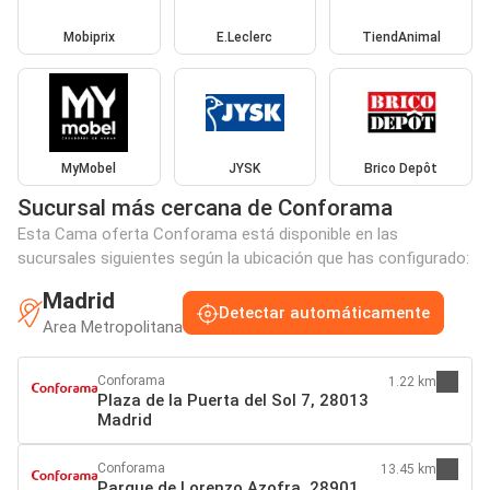
Mobiprix
E.Leclerc
TiendAnimal
MyMobel
JYSK
Brico Depôt
Sucursal más cercana de Conforama
Esta Cama oferta Conforama está disponible en las
sucursales siguientes según la ubicación que has configurado:
Madrid
Detectar automáticamente
Area Metropolitana
Conforama
1.22 km
Plaza de la Puerta del Sol 7, 28013
Madrid
Conforama
13.45 km
Parque de Lorenzo Azofra, 28901