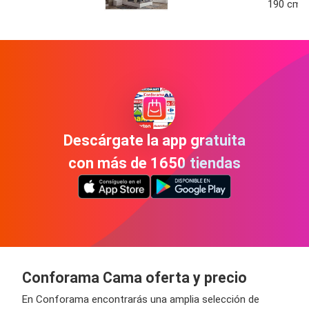
190 cm C
Descárgate la app gratuita
con más de 1650 tiendas
Conforama Cama oferta y precio
En Conforama encontrarás una amplia selección de