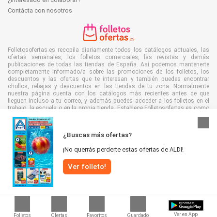
Contácta con nosotros
Folletosofertas.es recopila diariamente todos los catálogos actuales, las
ofertas semanales, los folletos comerciales, las revistas y demás
publicaciones de todas las tiendas de España. Así podemos mantenerte
completamente informado/a sobre las promociones de los folletos, los
descuentos y las ofertas que te interesan y también puedes encontrar
chollos, rebajas y descuentos en las tiendas de tu zona. Normalmente
nuestra página cuenta con los catálogos más recientes antes de que
lleguen incluso a tu correo, y además puedes acceder a los folletos en el
trabajo, la escuela o en la propia tienda. Establece Folletosofertas.es como
favorita para ahorrar mucho tiempo y dinero. Es más, al leer los folletos de
manera digital también contribuyes a combatir el desperdicio de papel y
ayudar al medioambiente.
¿Buscas más ofertas?
¡No querrás perderte estas ofertas de ALDI!
Ver folleto!
Todos los derechos reservados © Folletosofertas.es 2026 |
Aviso
|
Términos y condiciones
|
Política de Privacidad
|
Política de cookies
Ver en App
Folletos
Ofertas
Favoritos
Guardado