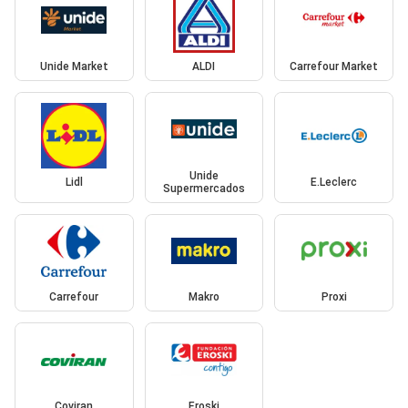
Unide Market
ALDI
Carrefour Market
Unide
Lidl
E.Leclerc
Supermercados
Carrefour
Makro
Proxi
Coviran
Eroski