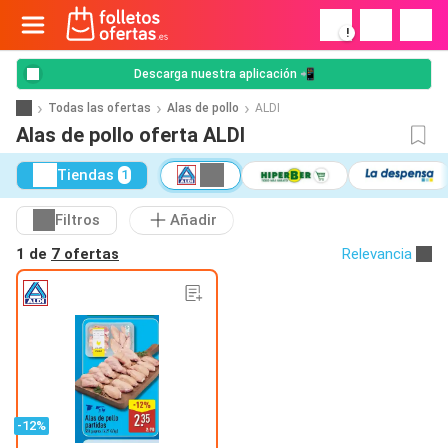
!
Descarga nuestra aplicación 📲
Todas las ofertas
Alas de pollo
ALDI
Alas de pollo oferta ALDI
Tiendas
1
Filtros
Añadir
1 de
7 ofertas
Relevancia
-12%