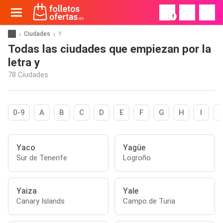
!
Ciudades
Y
Todas las ciudades que empiezan por la
letra y
78 Ciudades
0-9
A
B
C
D
E
F
G
H
I
Yaco
Yagüe
Sur de Tenerife
Logroño
Yaiza
Yale
Canary Islands
Campo de Turia