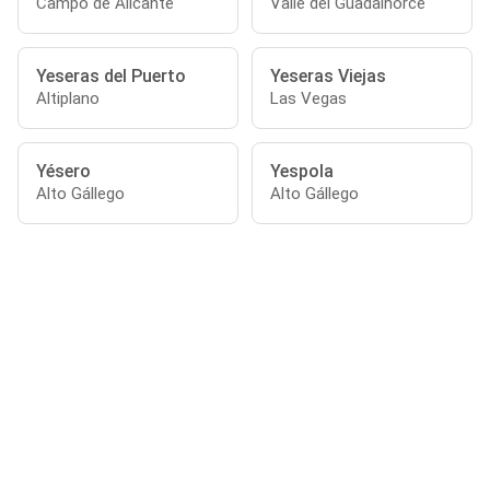
Campo de Alicante
Valle del Guadalhorce
Yeseras del Puerto
Yeseras Viejas
Altiplano
Las Vegas
Yésero
Yespola
Alto Gállego
Alto Gállego