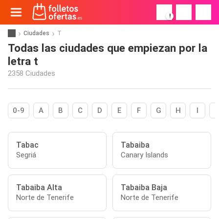
!
Ciudades
T
Todas las ciudades que empiezan por la
letra t
2358 Ciudades
0-9
A
B
C
D
E
F
G
H
I
Tabac
Tabaiba
Segriá
Canary Islands
Tabaiba Alta
Tabaiba Baja
Norte de Tenerife
Norte de Tenerife