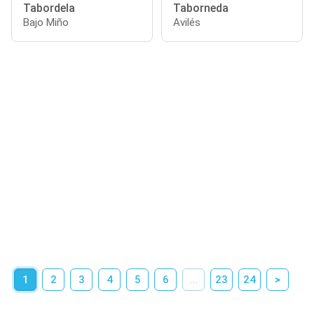
Tabordela
Taborneda
Bajo Miño
Avilés
1
2
3
4
5
6
...
23
24
>