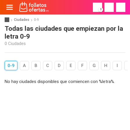
!
Ciudades
0-9
Todas las ciudades que empiezan por la
letra 0-9
0 Ciudades
0-9
A
B
C
D
E
F
G
H
I
No hay ciudades disponibles que comiencen con %letra%.