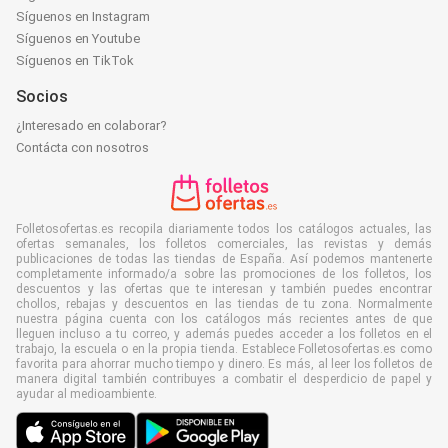
Síguenos en Instagram
Síguenos en Youtube
Síguenos en TikTok
Socios
¿Interesado en colaborar?
Contácta con nosotros
Folletosofertas.es recopila diariamente todos los catálogos actuales, las
ofertas semanales, los folletos comerciales, las revistas y demás
publicaciones de todas las tiendas de España. Así podemos mantenerte
completamente informado/a sobre las promociones de los folletos, los
descuentos y las ofertas que te interesan y también puedes encontrar
chollos, rebajas y descuentos en las tiendas de tu zona. Normalmente
nuestra página cuenta con los catálogos más recientes antes de que
lleguen incluso a tu correo, y además puedes acceder a los folletos en el
trabajo, la escuela o en la propia tienda. Establece Folletosofertas.es como
favorita para ahorrar mucho tiempo y dinero. Es más, al leer los folletos de
manera digital también contribuyes a combatir el desperdicio de papel y
ayudar al medioambiente.