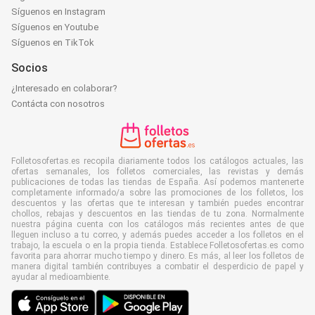
Síguenos en Instagram
Síguenos en Youtube
Síguenos en TikTok
Socios
¿Interesado en colaborar?
Contácta con nosotros
Folletosofertas.es recopila diariamente todos los catálogos actuales, las
ofertas semanales, los folletos comerciales, las revistas y demás
publicaciones de todas las tiendas de España. Así podemos mantenerte
completamente informado/a sobre las promociones de los folletos, los
descuentos y las ofertas que te interesan y también puedes encontrar
chollos, rebajas y descuentos en las tiendas de tu zona. Normalmente
nuestra página cuenta con los catálogos más recientes antes de que
lleguen incluso a tu correo, y además puedes acceder a los folletos en el
trabajo, la escuela o en la propia tienda. Establece Folletosofertas.es como
favorita para ahorrar mucho tiempo y dinero. Es más, al leer los folletos de
manera digital también contribuyes a combatir el desperdicio de papel y
ayudar al medioambiente.