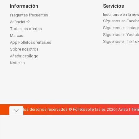
Información
Servicios
Inscribirse en la new
Preguntas frecuentes
Síguenos en Faceb
Anúnciate?
Síguenos en Instag
Todas las ofertas
Síguenos en Youtu
Marcas
Síguenos en TikTo
App Folletosofertas.es
Sobre nosotros
Añadir catálogo
Noticias
Todos los derechos reservados © Folletosofertas.es 2026 |
Aviso
|
Térm