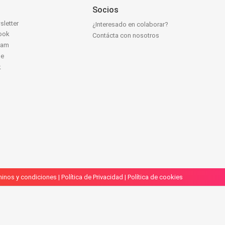
Socios
sletter
¿Interesado en colaborar?
ook
Contácta con nosotros
ram
be
k
inos y condiciones
|
Política de Privacidad
|
Política de cookies