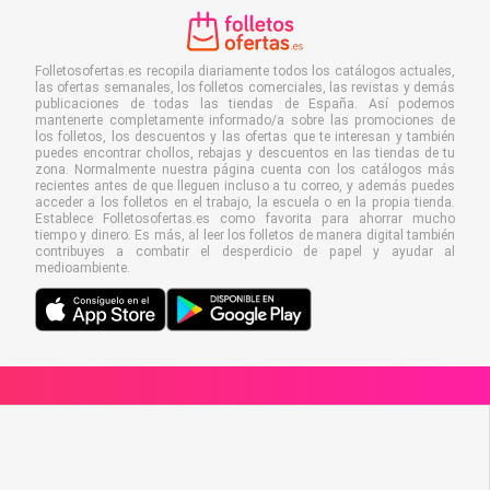
Folletosofertas.es recopila diariamente todos los catálogos actuales,
las ofertas semanales, los folletos comerciales, las revistas y demás
publicaciones de todas las tiendas de España. Así podemos
mantenerte completamente informado/a sobre las promociones de
los folletos, los descuentos y las ofertas que te interesan y también
puedes encontrar chollos, rebajas y descuentos en las tiendas de tu
zona. Normalmente nuestra página cuenta con los catálogos más
recientes antes de que lleguen incluso a tu correo, y además puedes
acceder a los folletos en el trabajo, la escuela o en la propia tienda.
Establece Folletosofertas.es como favorita para ahorrar mucho
tiempo y dinero. Es más, al leer los folletos de manera digital también
contribuyes a combatir el desperdicio de papel y ayudar al
medioambiente.