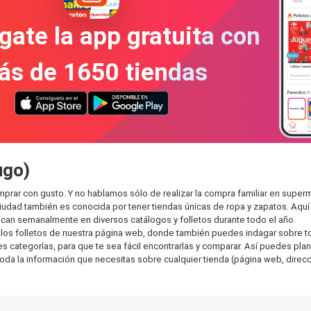
gate la app gratuita con
ás de 1650 tiendas
ugo)
prar con gusto. Y no hablamos sólo de realizar la compra familiar en sup
ciudad también es conocida por tener tiendas únicas de ropa y zapatos. Aqu
can semanalmente en diversos catálogos y folletos durante todo el año.
os folletos de nuestra página web, donde también puedes indagar sobre tod
ategorías, para que te sea fácil encontrarlas y comparar. Así puedes planear
toda la información que necesitas sobre cualquier tienda (página web, direcci