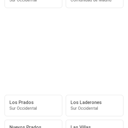
Sur Occidental
Comunidad de Madrid
Los Prados
Los Laderones
Sur Occidental
Sur Occidental
Nuevos Prados
Las Villas