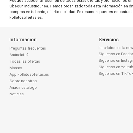
Puedes acceder al resumen de todas estas ofertas y promociones en l
Ubegun Industrigunea. Hemos organizado toda esta información en difere
compras en tu barrio, distrito o ciudad. En resumen, puedes encontrar 
Folletosofertas.es.
Información
Servicios
Inscribirse en la new
Preguntas frecuentes
Síguenos en Faceb
Anúnciate?
Síguenos en Instag
Todas las ofertas
Síguenos en Youtu
Marcas
Síguenos en TikTo
App Folletosofertas.es
Sobre nosotros
Añadir catálogo
Noticias