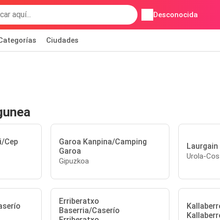
Desconocida
Categorías
Ciudades
gunea
i/Cep
Garoa Kanpina/Camping
Laurgain
Garoa
Urola-Cos
Gipuzkoa
Erriberatxo
aserío
Kallaberr
Baserria/Caserío
Kallaberr
Erriberatxo