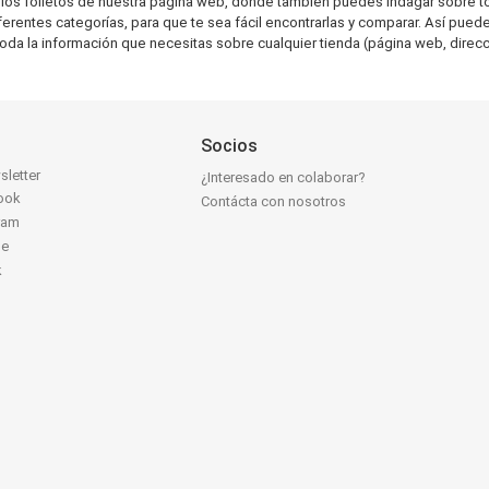
os folletos de nuestra página web, donde también puedes indagar sobre tod
ntes categorías, para que te sea fácil encontrarlas y comparar. Así puedes p
toda la información que necesitas sobre cualquier tienda (página web, direcci
Socios
sletter
¿Interesado en colaborar?
ook
Contácta con nosotros
ram
be
k