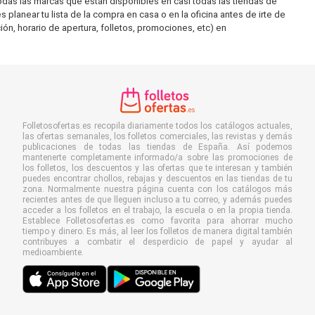
as las marcas que están disponibles en casi todas las tiendas de
lanear tu lista de la compra en casa o en la oficina antes de irte de
ón, horario de apertura, folletos, promociones, etc) en
Folletosofertas.es recopila diariamente todos los catálogos actuales,
las ofertas semanales, los folletos comerciales, las revistas y demás
publicaciones de todas las tiendas de España. Así podemos
mantenerte completamente informado/a sobre las promociones de
los folletos, los descuentos y las ofertas que te interesan y también
puedes encontrar chollos, rebajas y descuentos en las tiendas de tu
zona. Normalmente nuestra página cuenta con los catálogos más
recientes antes de que lleguen incluso a tu correo, y además puedes
acceder a los folletos en el trabajo, la escuela o en la propia tienda.
Establece Folletosofertas.es como favorita para ahorrar mucho
tiempo y dinero. Es más, al leer los folletos de manera digital también
contribuyes a combatir el desperdicio de papel y ayudar al
medioambiente.