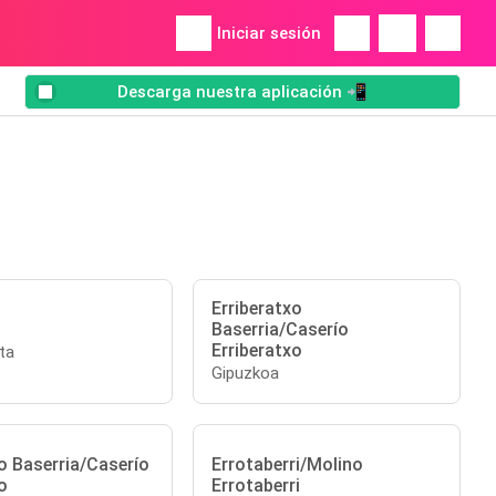
Iniciar sesión
Descarga nuestra aplicación 📲
Erriberatxo
Baserria/Caserío
Erriberatxo
ta
Gipuzkoa
o Baserria/Caserío
Errotaberri/Molino
o
Errotaberri