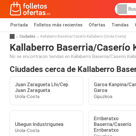
Portada
Folletos más recientes
Ofertas
Tiendas
Ciudades
Kallaberro Baserria/Caserío Kallaberro (Urola-Costa)
Kallaberro Baserria/Caserío 
No se encontraron tiendas en Kallaberro Baserria/Caserío Kall
Ciudades cerca de Kallaberro Baser
Juan Zaragueta Lhi/Cep
Garoa Kanpina/Ca
Juan Zaragueta
Garoa
Urola-Costa
Gipuzkoa
Erriberatxo
Ubegun Industrigunea
Baserria/Caserío
Erriberatxo
Urola-Costa