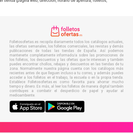
r tienda (página web, dirección, horario de apertura, folletos,
Folletosofertas.es recopila diariamente todos los catálogos actuales,
las ofertas semanales, los folletos comerciales, las revistas y demás
publicaciones de todas las tiendas de España. Así podemos
mantenerte completamente informado/a sobre las promociones de
los folletos, los descuentos y las ofertas que te interesan y también
puedes encontrar chollos, rebajas y descuentos en las tiendas de tu
zona. Normalmente nuestra página cuenta con los catálogos más
recientes antes de que lleguen incluso a tu correo, y además puedes
acceder a los folletos en el trabajo, la escuela o en la propia tienda.
Establece Folletosofertas.es como favorita para ahorrar mucho
tiempo y dinero. Es más, al leer los folletos de manera digital también
contribuyes a combatir el desperdicio de papel y ayudar al
medioambiente.