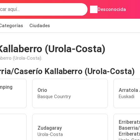
Desconocida
Categorías
Ciudades
Kallaberro (Urola-Costa)
aberro (Urola-Costa).
ria/Caserío Kallaberro (Urola-Costa)
mping
Orio
Arratola
Basque Country
Euskadi
Erriberat
Zudagaray
Baserria
Erriberat
Urola-Costa