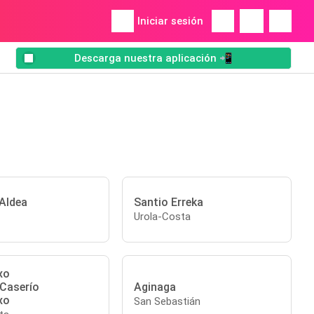
Iniciar sesión
Descarga nuestra aplicación 📲
 Aldea
Santio Erreka
Urola-Costa
xo
/Caserío
Aginaga
xo
San Sebastián