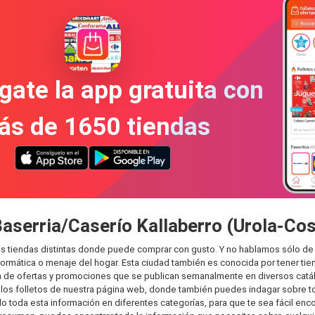
gate la app gratuita con
ás de 1650 tiendas
Baserria/Caserío Kallaberro (Urola-Cos
as tiendas distintas donde puede comprar con gusto. Y no hablamos sólo de 
ática o menaje del hogar. Esta ciudad también es conocida por tener tiend
de ofertas y promociones que se publican semanalmente en diversos catálo
os folletos de nuestra página web, donde también puedes indagar sobre tod
 toda esta información en diferentes categorías, para que te sea fácil encon