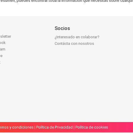
 En resumen, puedes encontrar toda la información que necesitas sobre cualquie
Socios
sletter
¿Interesado en colaborar?
ook
Contácta con nosotros
ram
be
k
inos y condiciones
|
Política de Privacidad
|
Política de cookies