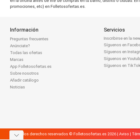
en la oficina antes de irte de compras en tu barrio, distrito o ciudad.
promociones, etc) en Folletosofertas.es.
Información
Servicios
Inscribirse en la new
Preguntas frecuentes
Síguenos en Faceb
Anúnciate?
Síguenos en Instag
Todas las ofertas
Síguenos en Youtu
Marcas
Síguenos en TikTo
App Folletosofertas.es
Sobre nosotros
Añadir catálogo
Noticias
Todos los derechos reservados © Folletosofertas.es 2026 |
Aviso
|
Térm