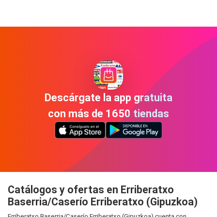
Descárgate la app gratuita
con más de 1650 tiendas
Catálogos y ofertas en Erriberatxo
Baserria/Caserío Erriberatxo (Gipuzkoa)
Erriberatxo Baserria/Caserío Erriberatxo (Gipuzkoa) cuenta con