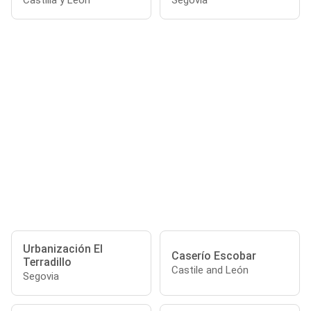
Castilla y León
Segovia
Urbanización El
Caserío Escobar
Terradillo
Castile and León
Segovia