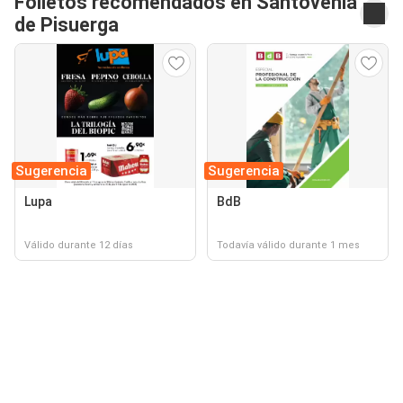
Folletos recomendados en Santovenia
de Pisuerga
Sugerencia
Sugerencia
Lupa
BdB
Válido durante 12 días
Todavía válido durante 1 mes