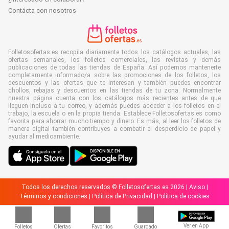
Contácta con nosotros
Folletosofertas.es recopila diariamente todos los catálogos actuales, las
ofertas semanales, los folletos comerciales, las revistas y demás
publicaciones de todas las tiendas de España. Así podemos mantenerte
completamente informado/a sobre las promociones de los folletos, los
descuentos y las ofertas que te interesan y también puedes encontrar
chollos, rebajas y descuentos en las tiendas de tu zona. Normalmente
nuestra página cuenta con los catálogos más recientes antes de que
lleguen incluso a tu correo, y además puedes acceder a los folletos en el
trabajo, la escuela o en la propia tienda. Establece Folletosofertas.es como
favorita para ahorrar mucho tiempo y dinero. Es más, al leer los folletos de
manera digital también contribuyes a combatir el desperdicio de papel y
ayudar al medioambiente.
Todos los derechos reservados © Folletosofertas.es 2026 |
Aviso
|
Términos y condiciones
|
Política de Privacidad
|
Política de cookies
Ver en App
Folletos
Ofertas
Favoritos
Guardado