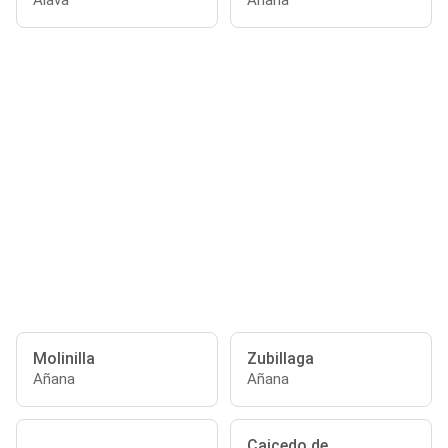
Álava
Añana
Molinilla
Zubillaga
Añana
Añana
Caicedo de