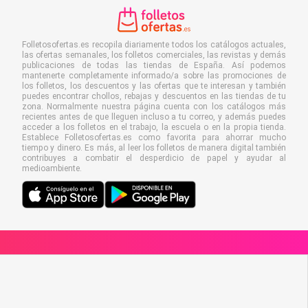
Folletosofertas.es recopila diariamente todos los catálogos actuales,
las ofertas semanales, los folletos comerciales, las revistas y demás
publicaciones de todas las tiendas de España. Así podemos
mantenerte completamente informado/a sobre las promociones de
los folletos, los descuentos y las ofertas que te interesan y también
puedes encontrar chollos, rebajas y descuentos en las tiendas de tu
zona. Normalmente nuestra página cuenta con los catálogos más
recientes antes de que lleguen incluso a tu correo, y además puedes
acceder a los folletos en el trabajo, la escuela o en la propia tienda.
Establece Folletosofertas.es como favorita para ahorrar mucho
tiempo y dinero. Es más, al leer los folletos de manera digital también
contribuyes a combatir el desperdicio de papel y ayudar al
medioambiente.