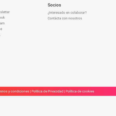
Socios
sletter
¿Interesado en colaborar?
ook
Contácta con nosotros
ram
be
k
inos y condiciones
|
Política de Privacidad
|
Política de cookies