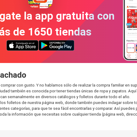
gate la app gratuita con
ás de 1650 tiendas
Machado
comprar con gusto. Y no hablamos sólo de realizar la compra familiar en 
ciudad también es conocida por tener tiendas únicas de ropa y zapatos. Aqu
can semanalmente en diversos catálogos y folletos durante todo el año.
os folletos de nuestra página web, donde también puedes indagar sobre tod
s categorías, para que te sea fácil encontrarlas y comparar. Así puedes plan
toda la información que necesitas sobre cualquier tienda (página web, direcci