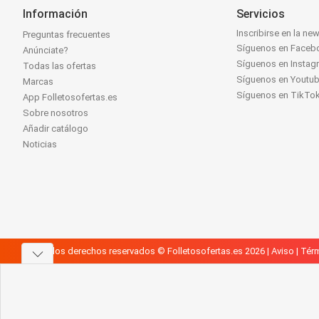
Información
Servicios
Inscribirse en la new
Preguntas frecuentes
Síguenos en Faceb
Anúnciate?
Síguenos en Instag
Todas las ofertas
Síguenos en Youtu
Marcas
Síguenos en TikTo
App Folletosofertas.es
Sobre nosotros
Añadir catálogo
Noticias
Todos los derechos reservados © Folletosofertas.es 2026 |
Aviso
|
Térm