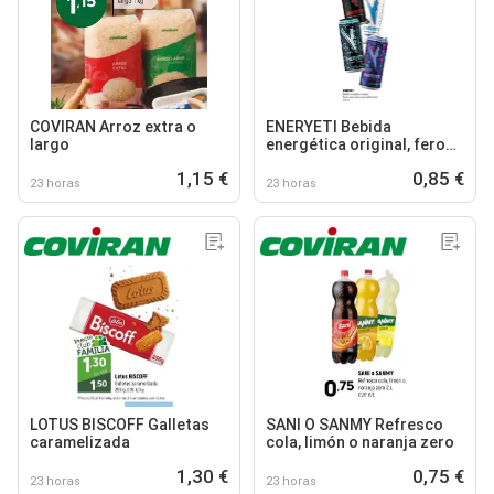
COVIRAN Arroz extra o
ENERYETI Bebida
largo
energética original, feroz,
anyel coco o zyro zafiro
1,15 €
0,85 €
23 horas
23 horas
LOTUS BISCOFF Galletas
SANI O SANMY Refresco
caramelizada
cola, limón o naranja zero
1,30 €
0,75 €
23 horas
23 horas