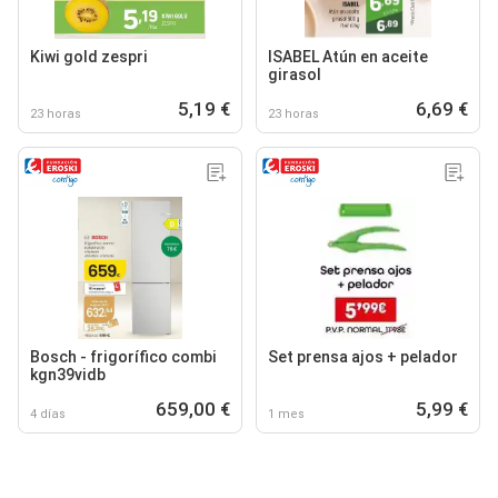
Kiwi gold zespri
ISABEL Atún en aceite
girasol
5,19 €
6,69 €
23 horas
23 horas
Bosch - frigorífico combi
Set prensa ajos + pelador
kgn39vidb
659,00 €
5,99 €
4 días
1 mes