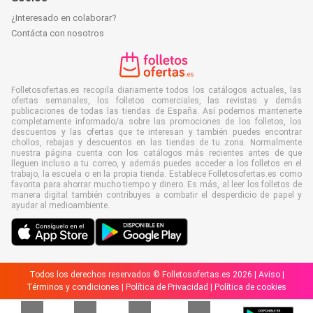
¿Interesado en colaborar?
Contácta con nosotros
Folletosofertas.es recopila diariamente todos los catálogos actuales, las
ofertas semanales, los folletos comerciales, las revistas y demás
publicaciones de todas las tiendas de España. Así podemos mantenerte
completamente informado/a sobre las promociones de los folletos, los
descuentos y las ofertas que te interesan y también puedes encontrar
chollos, rebajas y descuentos en las tiendas de tu zona. Normalmente
nuestra página cuenta con los catálogos más recientes antes de que
lleguen incluso a tu correo, y además puedes acceder a los folletos en el
trabajo, la escuela o en la propia tienda. Establece Folletosofertas.es como
favorita para ahorrar mucho tiempo y dinero. Es más, al leer los folletos de
manera digital también contribuyes a combatir el desperdicio de papel y
ayudar al medioambiente.
Todos los derechos reservados © Folletosofertas.es 2026 |
Aviso
|
Términos y condiciones
|
Política de Privacidad
|
Política de cookies