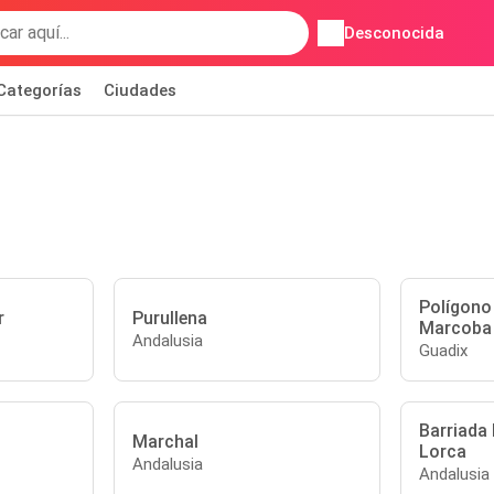
Desconocida
Categorías
Ciudades
Polígono 
r
Purullena
Marcoba
Andalusia
Guadix
Barriada 
Marchal
Lorca
Andalusia
Andalusia