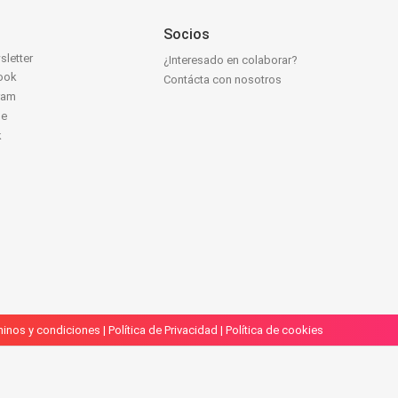
Socios
sletter
¿Interesado en colaborar?
ook
Contácta con nosotros
ram
be
k
inos y condiciones
|
Política de Privacidad
|
Política de cookies