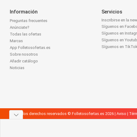
Información
Servicios
Inscribirse en la new
Preguntas frecuentes
Síguenos en Faceb
Anúnciate?
Síguenos en Instag
Todas las ofertas
Síguenos en Youtu
Marcas
Síguenos en TikTo
App Folletosofertas.es
Sobre nosotros
Añadir catálogo
Noticias
Todos los derechos reservados © Folletosofertas.es 2026 |
Aviso
|
Térm