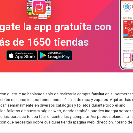
gate la app gratuita con
ás de 1650 tiendas
 con gusto. Y no hablamos sólo de realizar la compra familiar en superme
también es conocida por tener tiendas únicas de ropa y zapatos. Aquí podrá
can semanalmente en diversos catálogos y folletos durante todo el año.
os folletos de nuestra página web, donde también puedes indagar sobre tod
as, para que te sea fácil encontrarlas y comparar. Así puedes planear tu lis
ción que necesitas sobre cualquier tienda (página web, dirección, horario de 