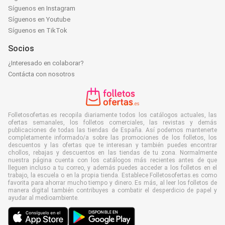
Síguenos en Instagram
Síguenos en Youtube
Síguenos en TikTok
Socios
¿Interesado en colaborar?
Contácta con nosotros
Folletosofertas.es recopila diariamente todos los catálogos actuales, las
ofertas semanales, los folletos comerciales, las revistas y demás
publicaciones de todas las tiendas de España. Así podemos mantenerte
completamente informado/a sobre las promociones de los folletos, los
descuentos y las ofertas que te interesan y también puedes encontrar
chollos, rebajas y descuentos en las tiendas de tu zona. Normalmente
nuestra página cuenta con los catálogos más recientes antes de que
lleguen incluso a tu correo, y además puedes acceder a los folletos en el
trabajo, la escuela o en la propia tienda. Establece Folletosofertas.es como
favorita para ahorrar mucho tiempo y dinero. Es más, al leer los folletos de
manera digital también contribuyes a combatir el desperdicio de papel y
ayudar al medioambiente.