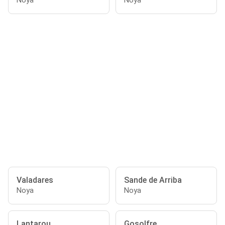
Noya
Noya
Valadares
Sande de Arriba
Noya
Noya
Lantarou
Gosolfre