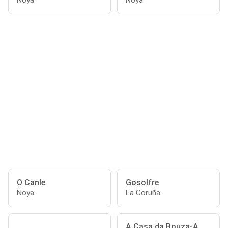
Noya
Noya
O Canle
Gosolfre
Noya
La Coruña
A Casa da Bouza-A