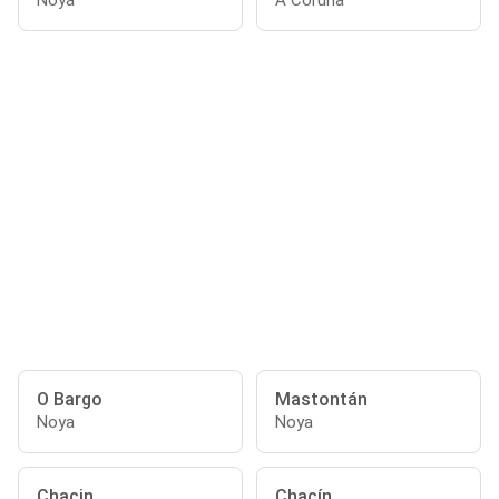
Noya
A Coruña
O Bargo
Mastontán
Noya
Noya
Chacin
Chacín