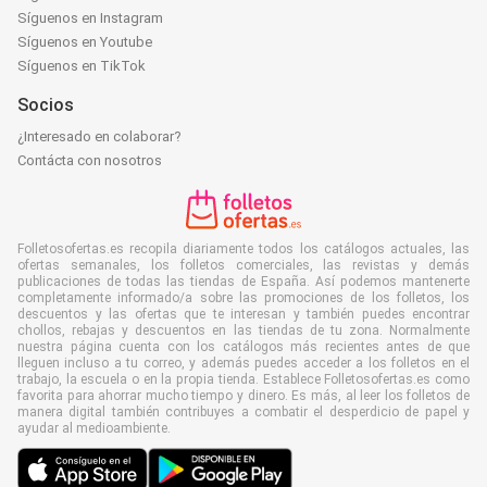
Síguenos en Instagram
Síguenos en Youtube
Síguenos en TikTok
Socios
¿Interesado en colaborar?
Contácta con nosotros
Folletosofertas.es recopila diariamente todos los catálogos actuales, las
ofertas semanales, los folletos comerciales, las revistas y demás
publicaciones de todas las tiendas de España. Así podemos mantenerte
completamente informado/a sobre las promociones de los folletos, los
descuentos y las ofertas que te interesan y también puedes encontrar
chollos, rebajas y descuentos en las tiendas de tu zona. Normalmente
nuestra página cuenta con los catálogos más recientes antes de que
lleguen incluso a tu correo, y además puedes acceder a los folletos en el
trabajo, la escuela o en la propia tienda. Establece Folletosofertas.es como
favorita para ahorrar mucho tiempo y dinero. Es más, al leer los folletos de
manera digital también contribuyes a combatir el desperdicio de papel y
ayudar al medioambiente.