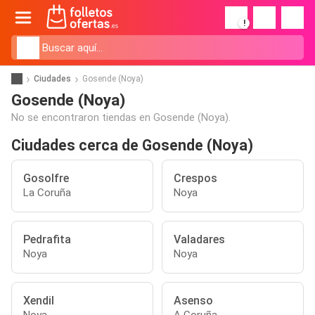
!
Ciudades
Gosende (Noya)
Gosende (Noya)
No se encontraron tiendas en Gosende (Noya).
Ciudades cerca de Gosende (Noya)
Gosolfre
Crespos
La Coruña
Noya
Pedrafita
Valadares
Noya
Noya
Xendil
Asenso