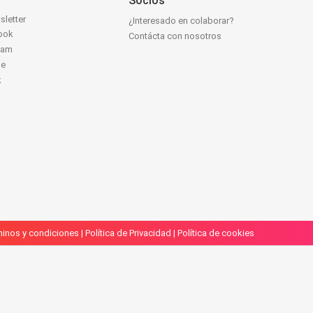
Socios
sletter
¿Interesado en colaborar?
ook
Contácta con nosotros
ram
be
k
inos y condiciones
|
Política de Privacidad
|
Política de cookies