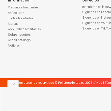
Información
Servicios
Inscribirse en la new
Preguntas frecuentes
Síguenos en Faceb
Anúnciate?
Síguenos en Instag
Todas las ofertas
Síguenos en Youtu
Marcas
Síguenos en TikTo
App Folletosofertas.es
Sobre nosotros
Añadir catálogo
Noticias
Todos los derechos reservados © Folletosofertas.es 2026 |
Aviso
|
Térm