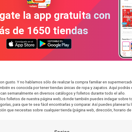
gate la app gratuita con
ás de 1650 tiendas
on gusto. Y no hablamos sólo de realizar la compra familiar en supermerc
también es conocida por tener tiendas únicas de ropa y zapatos. Aquí podrá
can semanalmente en diversos catálogos y folletos durante todo el año.
os folletos de nuestra página web, donde también puedes indagar sobre tod
ías, para que te sea fácil encontrarlas y comparar. Así puedes planear tu li
ción que necesitas sobre cualquier tienda (página web, dirección, horario de 