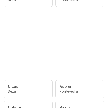
Deza
Pontevedra
Orxás
Asorei
Deza
Pontevedra
Outeiro
Pazos