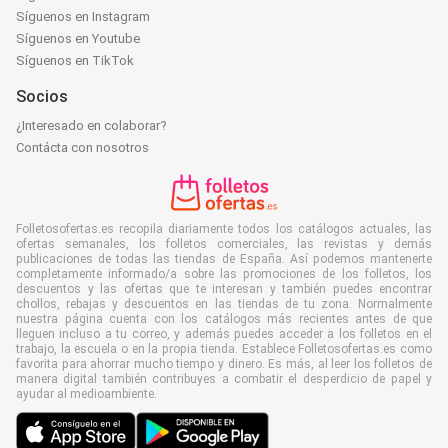
Síguenos en Instagram
Síguenos en Youtube
Síguenos en TikTok
Socios
¿Interesado en colaborar?
Contácta con nosotros
Folletosofertas.es recopila diariamente todos los catálogos actuales, las
ofertas semanales, los folletos comerciales, las revistas y demás
publicaciones de todas las tiendas de España. Así podemos mantenerte
completamente informado/a sobre las promociones de los folletos, los
descuentos y las ofertas que te interesan y también puedes encontrar
chollos, rebajas y descuentos en las tiendas de tu zona. Normalmente
nuestra página cuenta con los catálogos más recientes antes de que
lleguen incluso a tu correo, y además puedes acceder a los folletos en el
trabajo, la escuela o en la propia tienda. Establece Folletosofertas.es como
favorita para ahorrar mucho tiempo y dinero. Es más, al leer los folletos de
manera digital también contribuyes a combatir el desperdicio de papel y
ayudar al medioambiente.