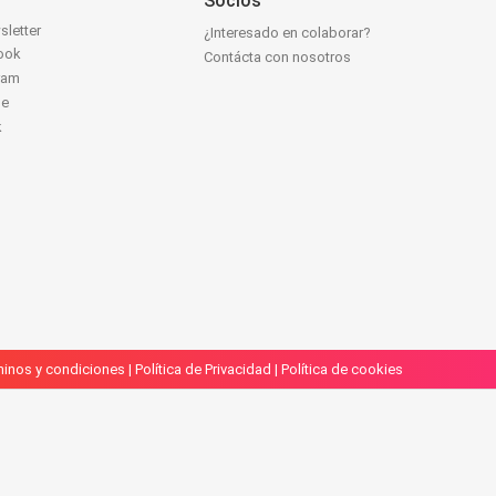
Socios
sletter
¿Interesado en colaborar?
ook
Contácta con nosotros
ram
be
k
inos y condiciones
|
Política de Privacidad
|
Política de cookies