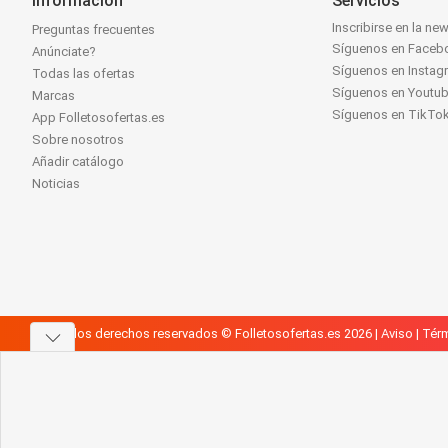
Información
Servicios
Inscribirse en la new
Preguntas frecuentes
Síguenos en Faceb
Anúnciate?
Síguenos en Instag
Todas las ofertas
Síguenos en Youtu
Marcas
Síguenos en TikTo
App Folletosofertas.es
Sobre nosotros
Añadir catálogo
Noticias
Todos los derechos reservados © Folletosofertas.es 2026 |
Aviso
|
Térm