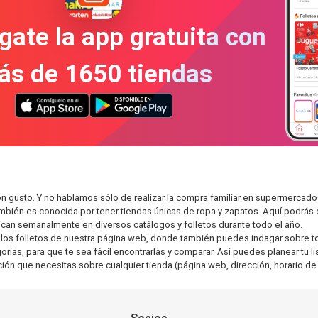
gate la app gratuita con
ás de 1650 tiendas
 gusto. Y no hablamos sólo de realizar la compra familiar en supermerca
también es conocida por tener tiendas únicas de ropa y zapatos. Aquí podrá
can semanalmente en diversos catálogos y folletos durante todo el año.
os folletos de nuestra página web, donde también puedes indagar sobre tod
s, para que te sea fácil encontrarlas y comparar. Así puedes planear tu lis
ción que necesitas sobre cualquier tienda (página web, dirección, horario de 