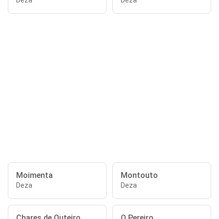
Deza
Deza
Moimenta
Montouto
Deza
Deza
Chares de Outeiro
O Pereiro