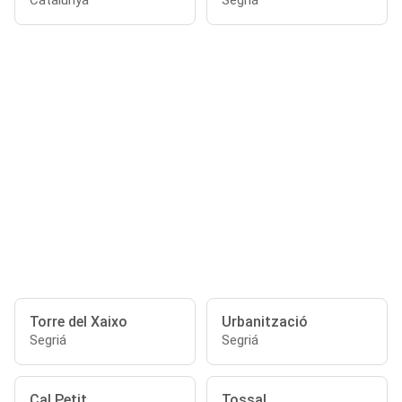
Catalunya
Segriá
Torre del Xaixo
Urbanització
Segriá
Segriá
Cal Petit
Tossal