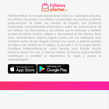
Folletosofertas.es recopila diariamente todos los catálogos actuales,
las ofertas semanales, los folletos comerciales, las revistas y demás
publicaciones de todas las tiendas de España. Así podemos
mantenerte completamente informado/a sobre las promociones de
los folletos, los descuentos y las ofertas que te interesan y también
puedes encontrar chollos, rebajas y descuentos en las tiendas de tu
zona. Normalmente nuestra página cuenta con los catálogos más
recientes antes de que lleguen incluso a tu correo, y además puedes
acceder a los folletos en el trabajo, la escuela o en la propia tienda.
Establece Folletosofertas.es como favorita para ahorrar mucho
tiempo y dinero. Es más, al leer los folletos de manera digital también
contribuyes a combatir el desperdicio de papel y ayudar al
medioambiente.