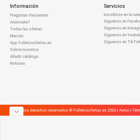
Información
Servicios
Inscribirse en la new
Preguntas frecuentes
Síguenos en Faceb
Anúnciate?
Síguenos en Instag
Todas las ofertas
Síguenos en Youtu
Marcas
Síguenos en TikTo
App Folletosofertas.es
Sobre nosotros
Añadir catálogo
Noticias
Todos los derechos reservados © Folletosofertas.es 2026 |
Aviso
|
Térm