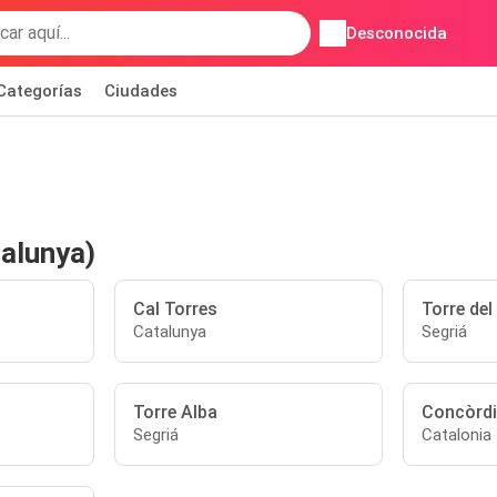
Desconocida
Categorías
Ciudades
talunya)
Cal Torres
Torre del
Catalunya
Segriá
Torre Alba
Concòrd
Segriá
Catalonia