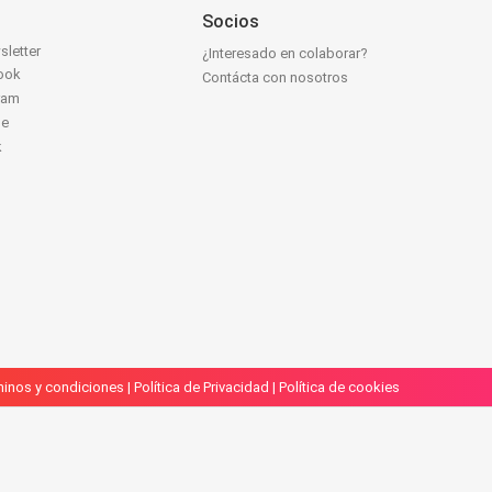
Socios
sletter
¿Interesado en colaborar?
ook
Contácta con nosotros
ram
be
k
inos y condiciones
|
Política de Privacidad
|
Política de cookies