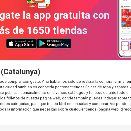
gate la app gratuita con
ás de 1650 tiendas
 (Catalunya)
uede comprar con gusto. Y no hablamos sólo de realizar la compra familia
sta ciudad también es conocida por tener tiendas únicas de ropa y zapatos.
e publican semanalmente en diversos catálogos y folletos durante todo el 
os folletos de nuestra página web, donde también puedes indagar sobre tod
tes categorías, para que te sea fácil encontrarlas y comparar. Así puedes pla
toda la información que necesitas sobre cualquier tienda (página web, direcci