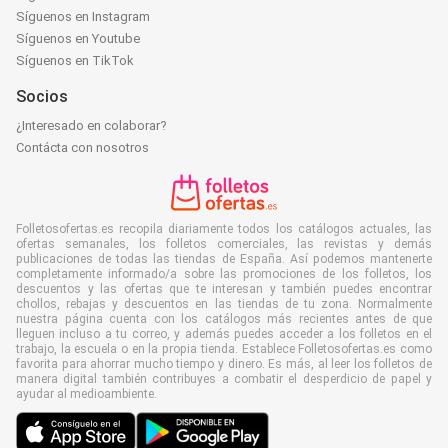
Síguenos en Instagram
Síguenos en Youtube
Síguenos en TikTok
Socios
¿Interesado en colaborar?
Contácta con nosotros
Folletosofertas.es recopila diariamente todos los catálogos actuales, las
ofertas semanales, los folletos comerciales, las revistas y demás
publicaciones de todas las tiendas de España. Así podemos mantenerte
completamente informado/a sobre las promociones de los folletos, los
descuentos y las ofertas que te interesan y también puedes encontrar
chollos, rebajas y descuentos en las tiendas de tu zona. Normalmente
nuestra página cuenta con los catálogos más recientes antes de que
lleguen incluso a tu correo, y además puedes acceder a los folletos en el
trabajo, la escuela o en la propia tienda. Establece Folletosofertas.es como
favorita para ahorrar mucho tiempo y dinero. Es más, al leer los folletos de
manera digital también contribuyes a combatir el desperdicio de papel y
ayudar al medioambiente.