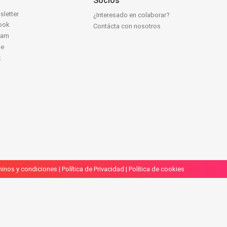
Socios
sletter
¿Interesado en colaborar?
ook
Contácta con nosotros
ram
be
k
inos y condiciones
|
Política de Privacidad
|
Política de cookies