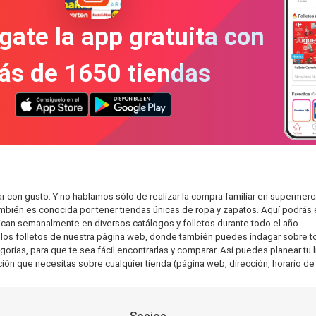
gate la app gratuita con
ás de 1650 tiendas
r con gusto. Y no hablamos sólo de realizar la compra familiar en superm
también es conocida por tener tiendas únicas de ropa y zapatos. Aquí podrá
can semanalmente en diversos catálogos y folletos durante todo el año.
os folletos de nuestra página web, donde también puedes indagar sobre tod
ías, para que te sea fácil encontrarlas y comparar. Así puedes planear tu li
ción que necesitas sobre cualquier tienda (página web, dirección, horario de 