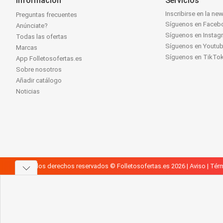
Información
Servicios
Inscribirse en la new
Preguntas frecuentes
Síguenos en Faceb
Anúnciate?
Síguenos en Instag
Todas las ofertas
Síguenos en Youtu
Marcas
Síguenos en TikTo
App Folletosofertas.es
Sobre nosotros
Añadir catálogo
Noticias
Todos los derechos reservados © Folletosofertas.es 2026 |
Aviso
|
Térm