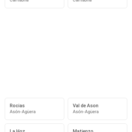
Cantabria
Cantabria
Rocias
Val de Ason
Asón-Agüera
Asón-Agüera
La Hoz
Matienzo