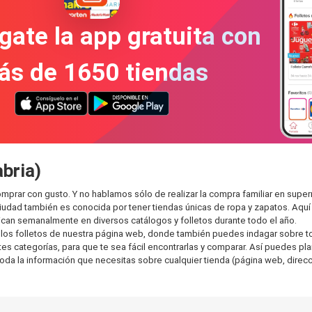
gate la app gratuita con
ás de 1650 tiendas
bria)
mprar con gusto. Y no hablamos sólo de realizar la compra familiar en su
ciudad también es conocida por tener tiendas únicas de ropa y zapatos. Aqu
can semanalmente en diversos catálogos y folletos durante todo el año.
os folletos de nuestra página web, donde también puedes indagar sobre tod
 categorías, para que te sea fácil encontrarlas y comparar. Así puedes planea
toda la información que necesitas sobre cualquier tienda (página web, direcci