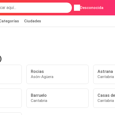
Desconocida
Categorías
Ciudades
)
Rocias
Astrana
Asón-Agüera
Cantabria
Barruelo
Casas de
Cantabria
Cantabria