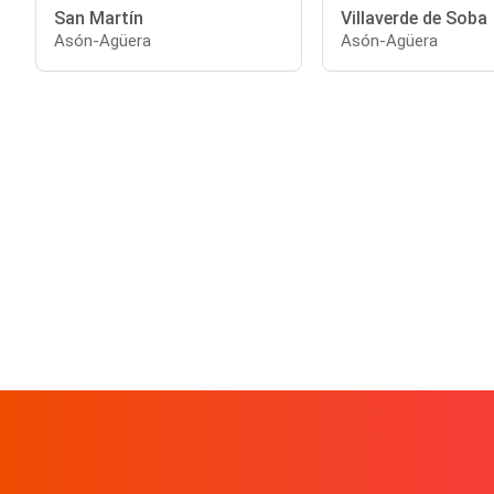
San Martín
Villaverde de Soba
Asón-Agüera
Asón-Agüera