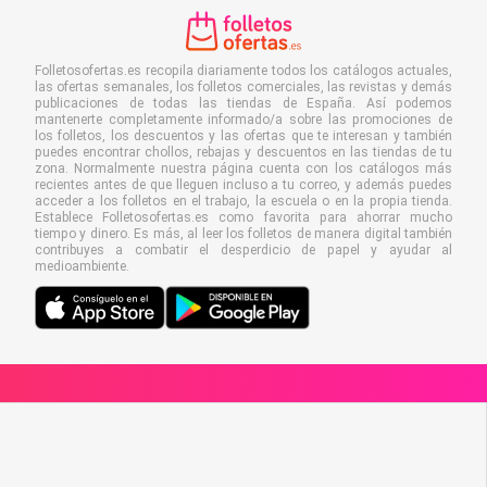
Folletosofertas.es recopila diariamente todos los catálogos actuales,
las ofertas semanales, los folletos comerciales, las revistas y demás
publicaciones de todas las tiendas de España. Así podemos
mantenerte completamente informado/a sobre las promociones de
los folletos, los descuentos y las ofertas que te interesan y también
puedes encontrar chollos, rebajas y descuentos en las tiendas de tu
zona. Normalmente nuestra página cuenta con los catálogos más
recientes antes de que lleguen incluso a tu correo, y además puedes
acceder a los folletos en el trabajo, la escuela o en la propia tienda.
Establece Folletosofertas.es como favorita para ahorrar mucho
tiempo y dinero. Es más, al leer los folletos de manera digital también
contribuyes a combatir el desperdicio de papel y ayudar al
medioambiente.