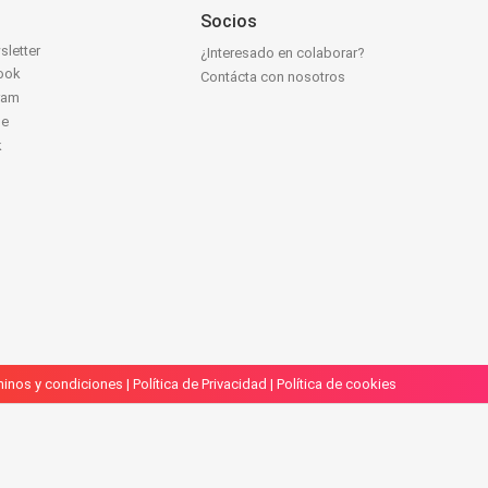
Socios
sletter
¿Interesado en colaborar?
ook
Contácta con nosotros
ram
be
k
inos y condiciones
|
Política de Privacidad
|
Política de cookies