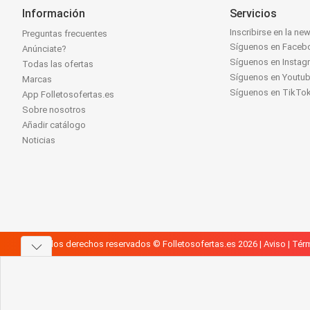
Información
Servicios
Inscribirse en la new
Preguntas frecuentes
Síguenos en Faceb
Anúnciate?
Síguenos en Instag
Todas las ofertas
Síguenos en Youtu
Marcas
Síguenos en TikTo
App Folletosofertas.es
Sobre nosotros
Añadir catálogo
Noticias
Todos los derechos reservados © Folletosofertas.es 2026 |
Aviso
|
Térm