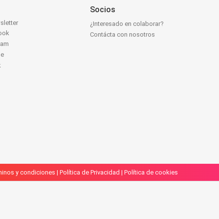
Socios
sletter
¿Interesado en colaborar?
ook
Contácta con nosotros
ram
be
k
inos y condiciones
|
Política de Privacidad
|
Política de cookies