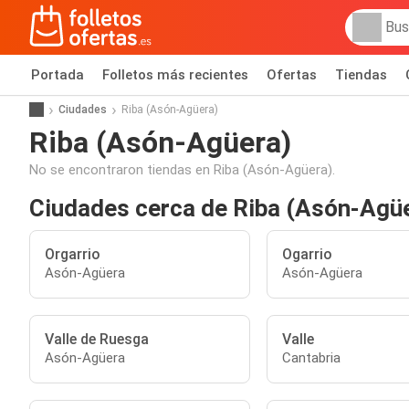
Portada
Folletos más recientes
Ofertas
Tiendas
Ciudades
Riba (Asón-Agüera)
Riba (Asón-Agüera)
No se encontraron tiendas en Riba (Asón-Agüera).
Ciudades cerca de Riba (Asón-Agü
Orgarrio
Ogarrio
Asón-Agüera
Asón-Agüera
Valle de Ruesga
Valle
Asón-Agüera
Cantabria