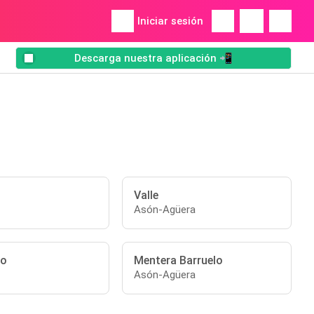
Iniciar sesión
Descarga nuestra aplicación 📲
Valle
Asón-Agüera
do
Mentera Barruelo
Asón-Agüera