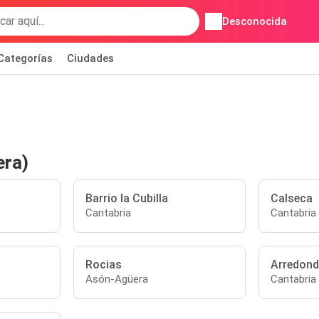
Desconocida
Categorías
Ciudades
era)
Barrio la Cubilla
Calseca
Cantabria
Cantabria
Rocias
Arredon
Asón-Agüera
Cantabria