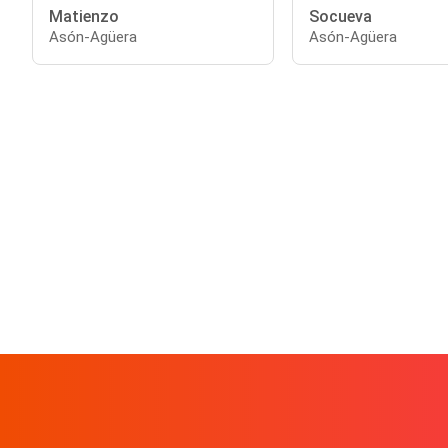
Matienzo
Socueva
Asón-Agüera
Asón-Agüera