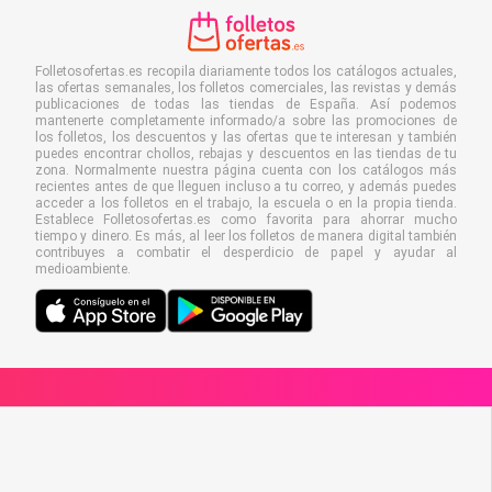
Folletosofertas.es recopila diariamente todos los catálogos actuales,
las ofertas semanales, los folletos comerciales, las revistas y demás
publicaciones de todas las tiendas de España. Así podemos
mantenerte completamente informado/a sobre las promociones de
los folletos, los descuentos y las ofertas que te interesan y también
puedes encontrar chollos, rebajas y descuentos en las tiendas de tu
zona. Normalmente nuestra página cuenta con los catálogos más
recientes antes de que lleguen incluso a tu correo, y además puedes
acceder a los folletos en el trabajo, la escuela o en la propia tienda.
Establece Folletosofertas.es como favorita para ahorrar mucho
tiempo y dinero. Es más, al leer los folletos de manera digital también
contribuyes a combatir el desperdicio de papel y ayudar al
medioambiente.