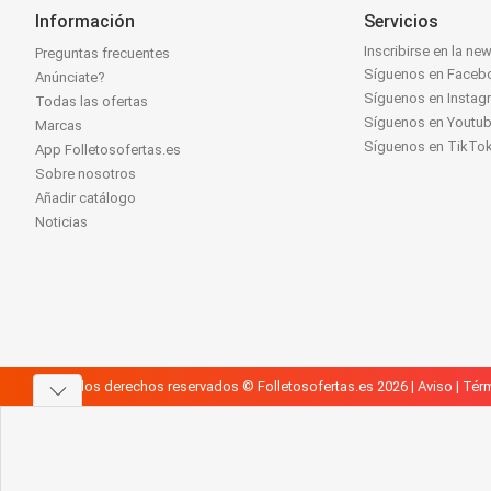
Información
Servicios
Inscribirse en la new
Preguntas frecuentes
Síguenos en Faceb
Anúnciate?
Síguenos en Instag
Todas las ofertas
Síguenos en Youtu
Marcas
Síguenos en TikTo
App Folletosofertas.es
Sobre nosotros
Añadir catálogo
Noticias
Todos los derechos reservados © Folletosofertas.es 2026 |
Aviso
|
Térm