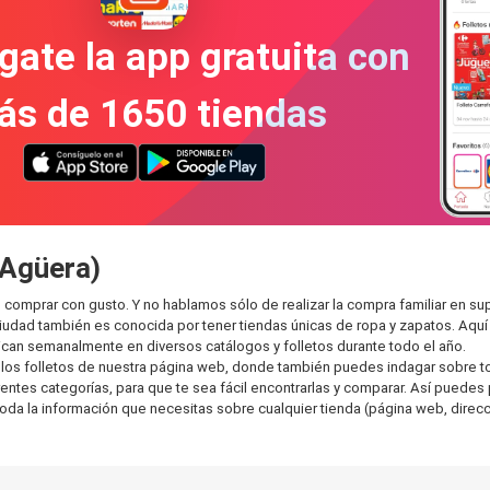
gate la app gratuita con
ás de 1650 tiendas
-Agüera)
 comprar con gusto. Y no hablamos sólo de realizar la compra familiar en
ciudad también es conocida por tener tiendas únicas de ropa y zapatos. Aqu
can semanalmente en diversos catálogos y folletos durante todo el año.
os folletos de nuestra página web, donde también puedes indagar sobre tod
es categorías, para que te sea fácil encontrarlas y comparar. Así puedes pla
toda la información que necesitas sobre cualquier tienda (página web, direcci