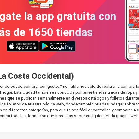
gate la app gratuita con
ás de 1650 tiendas
La Costa Occidental)
 donde puede comprar con gusto. Y no hablamos sólo de realizar la compra 
hogar. Esta ciudad también es conocida por tener tiendas únicas de ropa y 
es que se publican semanalmente en diversos catálogos y folletos durante 
os folletos de nuestra página web, donde también puedes indagar sobre tod
n diferentes categorías, para que te sea fácil encontrarlas y comparar. Así 
ontrar toda la información que necesitas sobre cualquier tienda (página web,