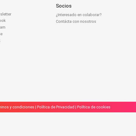
Socios
sletter
¿Interesado en colaborar?
ook
Contácta con nosotros
ram
be
k
inos y condiciones
|
Política de Privacidad
|
Política de cookies