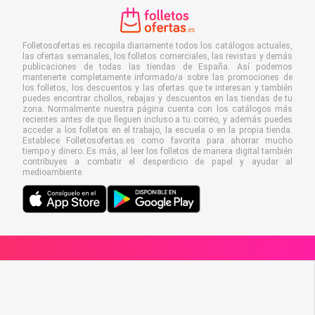
Folletosofertas.es recopila diariamente todos los catálogos actuales,
las ofertas semanales, los folletos comerciales, las revistas y demás
publicaciones de todas las tiendas de España. Así podemos
mantenerte completamente informado/a sobre las promociones de
los folletos, los descuentos y las ofertas que te interesan y también
puedes encontrar chollos, rebajas y descuentos en las tiendas de tu
zona. Normalmente nuestra página cuenta con los catálogos más
recientes antes de que lleguen incluso a tu correo, y además puedes
acceder a los folletos en el trabajo, la escuela o en la propia tienda.
Establece Folletosofertas.es como favorita para ahorrar mucho
tiempo y dinero. Es más, al leer los folletos de manera digital también
contribuyes a combatir el desperdicio de papel y ayudar al
medioambiente.