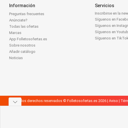
Información
Servicios
Inscribirse en la new
Preguntas frecuentes
Síguenos en Faceb
Anúnciate?
Síguenos en Instag
Todas las ofertas
Síguenos en Youtu
Marcas
Síguenos en TikTo
App Folletosofertas.es
Sobre nosotros
Añadir catálogo
Noticias
Todos los derechos reservados © Folletosofertas.es 2026 |
Aviso
|
Térm