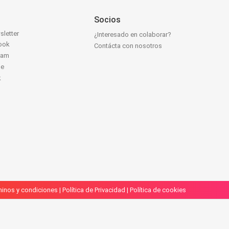
Socios
sletter
¿Interesado en colaborar?
ook
Contácta con nosotros
ram
be
k
inos y condiciones
|
Política de Privacidad
|
Política de cookies