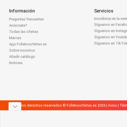
Información
Servicios
Inscribirse en la new
Preguntas frecuentes
Síguenos en Faceb
Anúnciate?
Síguenos en Instag
Todas las ofertas
Síguenos en Youtu
Marcas
Síguenos en TikTo
App Folletosofertas.es
Sobre nosotros
Añadir catálogo
Noticias
Todos los derechos reservados © Folletosofertas.es 2026 |
Aviso
|
Térm