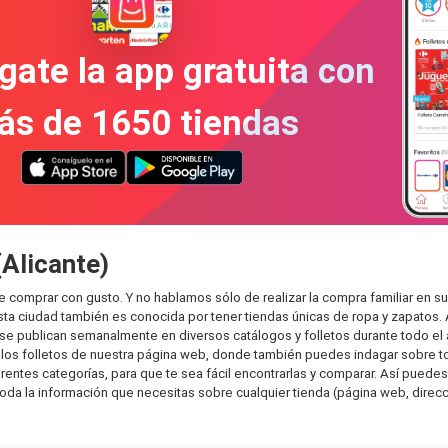
gate la app gratuita con
ás de 1650 tiendas
(Alicante)
de comprar con gusto. Y no hablamos sólo de realizar la compra familiar e
sta ciudad también es conocida por tener tiendas únicas de ropa y zapatos.
e publican semanalmente en diversos catálogos y folletos durante todo el 
os folletos de nuestra página web, donde también puedes indagar sobre tod
ntes categorías, para que te sea fácil encontrarlas y comparar. Así puedes p
toda la información que necesitas sobre cualquier tienda (página web, direcci